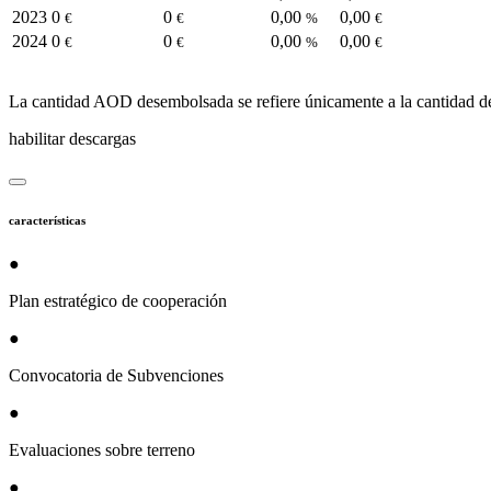
2023
0
0
0,00
0,00
€
€
%
€
2024
0
0
0,00
0,00
€
€
%
€
La cantidad AOD desembolsada se refiere únicamente a la cantidad d
habilitar descargas
características
●
Plan estratégico de cooperación
●
Convocatoria de Subvenciones
●
Evaluaciones sobre terreno
●