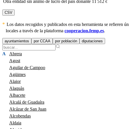
Otra entidad sin ánimo de lucro del país donante
11 512
€
CSV
Los datos recogidos y publicados en esta herramienta se refieren 
locales a través de la plataforma
cooperacion.femp.es
.
ayuntamientos
por CCAA
por población
diputaciones
A
Abrera
Agost
Aguilar de Campoo
Agüimes
Alaior
Alaquàs
Albacete
Alcalá de Guadaíra
Alcázar de San Juan
Alcobendas
Aldaia