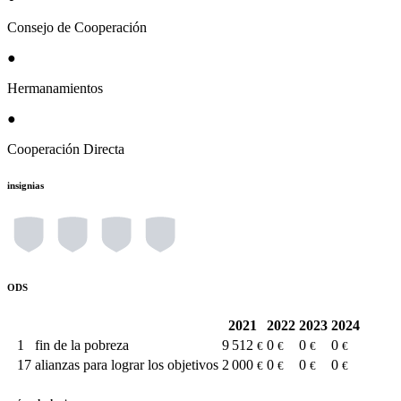
Consejo de Cooperación
●
Hermanamientos
●
Cooperación Directa
insignias
ODS
2021
2022
2023
2024
1
fin de la pobreza
9 512
0
0
0
€
€
€
€
17
alianzas para lograr los objetivos
2 000
0
0
0
€
€
€
€