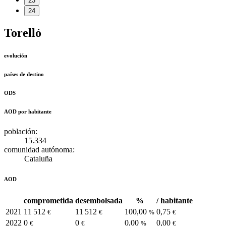
23
24
Torelló
evolución
países de destino
ODS
AOD por habitante
población:
15.334
comunidad autónoma:
Cataluña
AOD
comprometida
desembolsada
%
/ habitante
2021
11 512
11 512
100,00
0,75
€
€
%
€
2022
0
0
0,00
0,00
€
€
%
€