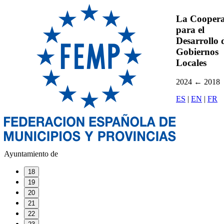
La Coopera
para el
Desarrollo d
Gobiernos
Locales
2024
←
2018
ES
|
EN
|
FR
Ayuntamiento de
18
19
20
21
22