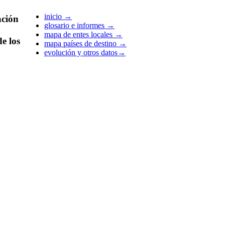
inicio
→
ción
glosario e informes
→
mapa de entes locales
→
e los
mapa países de destino
→
evolución y otros datos
→